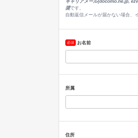
キャリアメール(docomo.ne.jp, ezweb.
奨
です。

自動返信メールが届かない場合、
お名前
必須
所属
住所