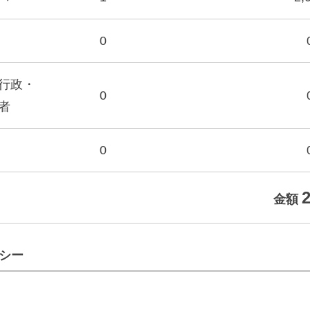
0
行政・
0
者
0
金額
シー