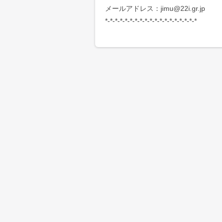
メールアドレス：jimu@22i.gr.jp
*-*-*-*-*-*-*-*-*-*-*-*-*-*-*-*-*-*-*