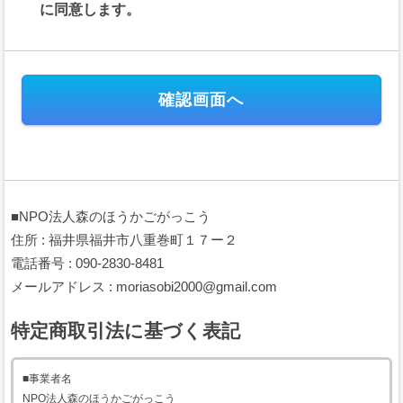
に同意します。
本規約には、本サービスの提供条件及び当社と登録ユーザー（以下「ユーザー」
といいます。）の皆様との間の権利義務関係が定められています。本サービスの
利用に際しては、本規約の全文をお読み頂いた上で、本規約に同意頂く必要があ
ります。
第１条（規約の適用）
本規約は、当社が運営する本サイトのすべてにおいて、会員及びユーザ
ーが日本国内外において開催されるイベントの会費または支援金（以下、
「イベント会費等」といいます。）の電子決済に関して本サイトを利用す
る場合に、当該会員と当社との間に適用されます。
本規約は、これに付随するプライバシーポリシー等の諸規定と共に重畳
■NPO法人森のほうかごがっこう
的に適用され、本規約の一部を構成します。会員及びユーザーは、本サー
ビスを利用することにより、本規約等及びプライバシーポリシーの全ての
住所 : 福井県福井市八重巻町１７ー２
項目に同意したこととみなされます。
電話番号 : 090-2830-8481
当社が当社ウェブサイト上で掲載する本サービス利用に関するルール
メールアドレス : moriasobi2000@gmail.com
（URL）は、本規約の一部を構成します。
本規約の内容と、前項のルールその他の本規約外における本サービスの
説明等とが異なる場合は、本規約の規定が優先して適用されるものとしま
特定商取引法に基づく表記
す。
第２条（用語の定義）
■事業者名
NPO法人森のほうかごがっこう
「会員」とは、本規約等に同意の上、本サイトに会員登録をした法人、