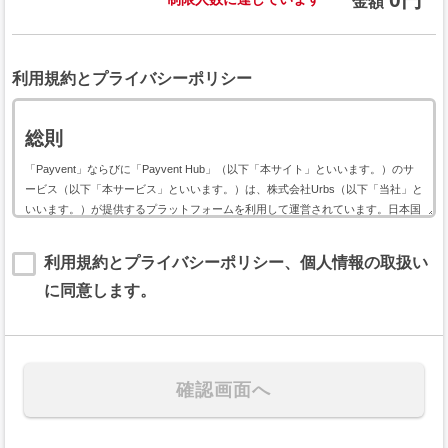
金額
利用規約とプライバシーポリシー
総則
「Payvent」ならびに「Payvent Hub」（以下「本サイト」といいます。）のサ
ービス（以下「本サービス」といいます。）は、株式会社Urbs（以下「当社」と
いいます。）が提供するプラットフォームを利用して運営されています。日本国
内外において開催されるイベントに関して利用する本サービスは、以下のイベン
ト用サービス利用規約（以下「本規約」といいます。）に基づいて提供されま
利用規約とプライバシーポリシー、個人情報の取扱い
す。
に同意します。
本規約には、本サービスの提供条件及び当社と登録ユーザー（以下「ユーザー」
といいます。）の皆様との間の権利義務関係が定められています。本サービスの
利用に際しては、本規約の全文をお読み頂いた上で、本規約に同意頂く必要があ
ります。
第１条（規約の適用）
本規約は、当社が運営する本サイトのすべてにおいて、会員及びユーザ
ーが日本国内外において開催されるイベントの会費または支援金（以下、