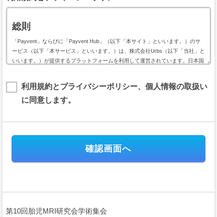
総則
「Payvent」ならびに「Payvent Hub」（以下「本サイト」といいます。）のサ
ービス（以下「本サービス」といいます。）は、株式会社Urbs（以下「当社」と
いいます。）が提供するプラットフォームを利用して運営されています。日本国
内外において開催されるイベントに関して利用する本サービスは、以下のイベン
ト用サービス利用規約（以下「本規約」といいます。）に基づいて提供されま
利用規約とプライバシーポリシー、個人情報の取扱い
す。
に同意します。
本規約には、本サービスの提供条件及び当社と登録ユーザー（以下「ユーザー」
といいます。）の皆様との間の権利義務関係が定められています。本サービスの
利用に際しては、本規約の全文をお読み頂いた上で、本規約に同意頂く必要があ
ります。
第１条（規約の適用）
本規約は、当社が運営する本サイトのすべてにおいて、会員及びユーザ
ーが日本国内外において開催されるイベントの会費または支援金（以下、
「イベント会費等」といいます。）の電子決済に関して本サイトを利用す
る場合に、当該会員と当社との間に適用されます。
本規約は、これに付随するプライバシーポリシー等の諸規定と共に重畳
第10回胎児MRI研究会学術集会
的に適用され、本規約の一部を構成します。会員及びユーザーは、本サー