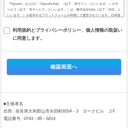
「Payvent」ならびに「Payvent Hub」（以下「本サイト」といいます。）のサ
ービス（以下「本サービス」といいます。）は、株式会社Urbs（以下「当社」と
いいます。）が提供するプラットフォームを利用して運営されています。日本国
内外において開催されるイベントに関して利用する本サービスは、以下のイベン
ト用サービス利用規約（以下「本規約」といいます。）に基づいて提供されま
利用規約とプライバシーポリシー、個人情報の取扱い
す。
に同意します。
本規約には、本サービスの提供条件及び当社と登録ユーザー（以下「ユーザー」
といいます。）の皆様との間の権利義務関係が定められています。本サービスの
利用に際しては、本規約の全文をお読み頂いた上で、本規約に同意頂く必要があ
ります。
第１条（規約の適用）
本規約は、当社が運営する本サイトのすべてにおいて、会員及びユーザ
ーが日本国内外において開催されるイベントの会費または支援金（以下、
「イベント会費等」といいます。）の電子決済に関して本サイトを利用す
る場合に、当該会員と当社との間に適用されます。
本規約は、これに付随するプライバシーポリシー等の諸規定と共に重畳
■主催者名
的に適用され、本規約の一部を構成します。会員及びユーザーは、本サー
ビスを利用することにより、本規約等及びプライバシーポリシーの全ての
住所 : 奈良県大和郡山市矢田町6554－3 ヨークビル ２F
項目に同意したこととみなされます。
電話番号 : 0743－85－6014
当社が当社ウェブサイト上で掲載する本サービス利用に関するルール
（URL）は、本規約の一部を構成します。