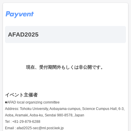
AFAD2025
現在、受付期間外もしくは非公開です。
イベント主催者
■AFAD local organizing committee
Address: Tohoku University, Aobayama-cumpus, Science Cumpus Hall, 6-3,
Aoba, Aramaki, Aoba-ku, Sendai 980-8578, Japan
Tel : +81-29-879-6288
Email : afad2025-sec@ml.post.kek.jp