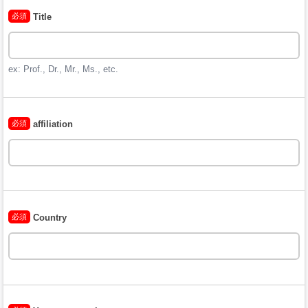
必須
Title
ex: Prof., Dr., Mr., Ms., etc.
必須
affiliation
必須
Country