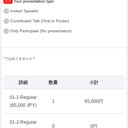
必須
Your presentation type
Invited Speaker
Contributed Talk (Oral or Poster)
Only Participate (No presentation)
*ではありませんか？
詳細
数量
小計
01-1-Regular
1
65,000円
(65,000 JPY)
01-2-Regular
0
0円