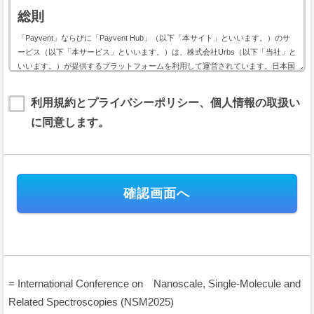
総則
「Payvent」ならびに「Payvent Hub」（以下「本サイト」といいます。）のサ
ービス（以下「本サービス」といいます。）は、株式会社Urbs（以下「当社」と
いいます。）が提供するプラットフォームを利用して運営されています。日本国
内外において開催されるイベントに関して利用する本サービスは、以下のイベン
ト用サービス利用規約（以下「本規約」といいます。）に基づいて提供されま
利用規約とプライバシーポリシー、個人情報の取扱い
す。
に同意します。
本規約には、本サービスの提供条件及び当社と登録ユーザー（以下「ユーザー」
といいます。）の皆様との間の権利義務関係が定められています。本サービスの
利用に際しては、本規約の全文をお読み頂いた上で、本規約に同意頂く必要があ
ります。
第１条（規約の適用）
本規約は、当社が運営する本サイトのすべてにおいて、会員及びユーザ
ーが日本国内外において開催されるイベントの会費または支援金（以下、
「イベント会費等」といいます。）の電子決済に関して本サイトを利用す
る場合に、当該会員と当社との間に適用されます。
本規約は、これに付随するプライバシーポリシー等の諸規定と共に重畳
= International Conference on Nanoscale, Single-Molecule and
的に適用され、本規約の一部を構成します。会員及びユーザーは、本サー
ビスを利用することにより、本規約等及びプライバシーポリシーの全ての
Related Spectroscopies (NSM2025)
項目に同意したこととみなされます。