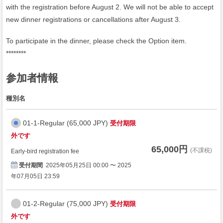
with the registration before August 2. We will not be able to accept
new dinner registrations or cancellations after August 3.
To participate in the dinner, please check the Option item.
********
参加者情報
種別名
01-1-Regular (65,000 JPY)
受付期限
外です
65,000円
(不課税)
Early-bird registration fee
受付期間
2025年05月25日 00:00 〜 2025
年07月05日 23:59
01-2-Regular (75,000 JPY)
受付期限
外です