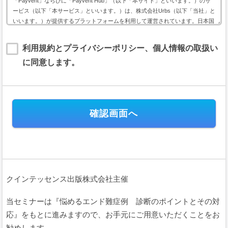
「Payvent」ならびに「Payvent Hub」（以下「本サイト」といいます。）のサ
ービス（以下「本サービス」といいます。）は、株式会社Urbs（以下「当社」と
いいます。）が提供するプラットフォームを利用して運営されています。日本国
内外において開催されるイベントに関して利用する本サービスは、以下のイベン
ト用サービス利用規約（以下「本規約」といいます。）に基づいて提供されま
利用規約とプライバシーポリシー、個人情報の取扱い
す。
に同意します。
本規約には、本サービスの提供条件及び当社と登録ユーザー（以下「ユーザー」
といいます。）の皆様との間の権利義務関係が定められています。本サービスの
利用に際しては、本規約の全文をお読み頂いた上で、本規約に同意頂く必要があ
ります。
第１条（規約の適用）
本規約は、当社が運営する本サイトのすべてにおいて、会員及びユーザ
ーが日本国内外において開催されるイベントの会費または支援金（以下、
「イベント会費等」といいます。）の電子決済に関して本サイトを利用す
る場合に、当該会員と当社との間に適用されます。
本規約は、これに付随するプライバシーポリシー等の諸規定と共に重畳
クインテッセンス出版株式会社主催
的に適用され、本規約の一部を構成します。会員及びユーザーは、本サー
ビスを利用することにより、本規約等及びプライバシーポリシーの全ての
項目に同意したこととみなされます。
当セミナーは『悩めるエンド難症例 診断のポイントとその対
当社が当社ウェブサイト上で掲載する本サービス利用に関するルール
応』をもとに進みますので、お手元にご用意いただくことをお
（URL）は、本規約の一部を構成します。
勧めします。