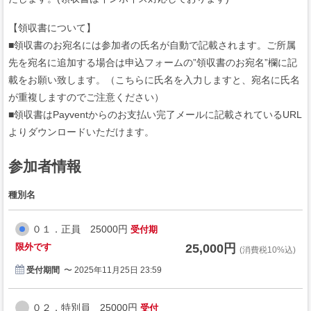
【領収書について】
■領収書のお宛名には参加者の氏名が自動で記載されます。ご所属
先を宛名に追加する場合は申込フォームの”領収書のお宛名”欄に記
載をお願い致します。（こちらに氏名を入力しますと、宛名に氏名
が重複しますのでご注意ください）
■領収書はPayventからのお支払い完了メールに記載されているURL
よりダウンロードいただけます。
参加者情報
種別名
０１．正員 25000円
受付期
限外です
25,000円
(消費税10%込)
受付期間
〜 2025年11月25日 23:59
０２．特別員 25000円
受付