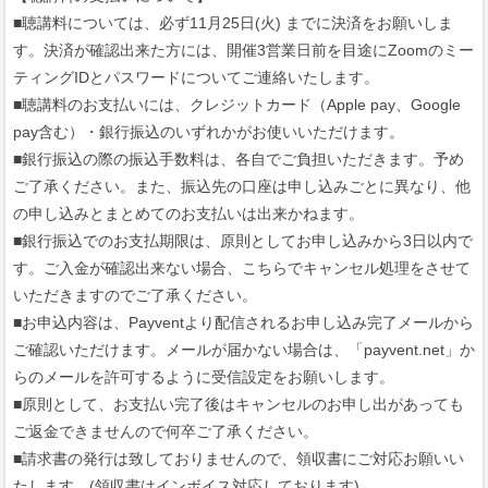
■聴講料については、必ず11月25日(火) までに決済をお願いしま
す。決済が確認出来た方には、開催3営業日前を目途にZoomのミー
ティングIDとパスワードについてご連絡いたします。
■聴講料のお支払いには、クレジットカード（Apple pay、Google
pay含む）・銀行振込のいずれかがお使いいただけます。
■銀行振込の際の振込手数料は、各自でご負担いただきます。予め
ご了承ください。また、振込先の口座は申し込みごとに異なり、他
の申し込みとまとめてのお支払いは出来かねます。
■銀行振込でのお支払期限は、原則としてお申し込みから3日以内で
す。ご入金が確認出来ない場合、こちらでキャンセル処理をさせて
いただきますのでご了承ください。
■お申込内容は、Payventより配信されるお申し込み完了メールから
ご確認いただけます。メールが届かない場合は、「payvent.net」か
らのメールを許可するように受信設定をお願いします。
■原則として、お支払い完了後はキャンセルのお申し出があっても
ご返金できませんので何卒ご了承ください。
■請求書の発行は致しておりませんので、領収書にご対応お願いい
たします。(領収書はインボイス対応しております)