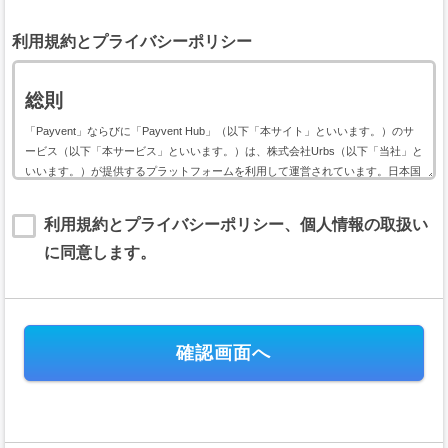
利用規約とプライバシーポリシー
総則
「Payvent」ならびに「Payvent Hub」（以下「本サイト」といいます。）のサ
ービス（以下「本サービス」といいます。）は、株式会社Urbs（以下「当社」と
いいます。）が提供するプラットフォームを利用して運営されています。日本国
内外において開催されるイベントに関して利用する本サービスは、以下のイベン
ト用サービス利用規約（以下「本規約」といいます。）に基づいて提供されま
利用規約とプライバシーポリシー、個人情報の取扱い
す。
に同意します。
本規約には、本サービスの提供条件及び当社と登録ユーザー（以下「ユーザー」
といいます。）の皆様との間の権利義務関係が定められています。本サービスの
利用に際しては、本規約の全文をお読み頂いた上で、本規約に同意頂く必要があ
ります。
第１条（規約の適用）
本規約は、当社が運営する本サイトのすべてにおいて、会員及びユーザ
ーが日本国内外において開催されるイベントの会費または支援金（以下、
「イベント会費等」といいます。）の電子決済に関して本サイトを利用す
る場合に、当該会員と当社との間に適用されます。