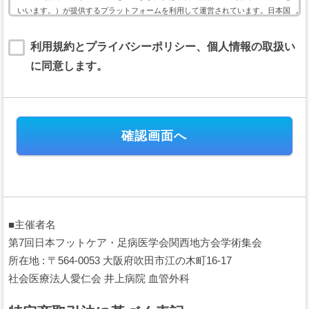
いいます。）が提供するプラットフォームを利用して運営されています。日本国
内外において開催されるイベントに関して利用する本サービスは、以下のイベン
ト用サービス利用規約（以下「本規約」といいます。）に基づいて提供されま
利用規約とプライバシーポリシー、個人情報の取扱い
す。
に同意します。
本規約には、本サービスの提供条件及び当社と登録ユーザー（以下「ユーザー」
といいます。）の皆様との間の権利義務関係が定められています。本サービスの
利用に際しては、本規約の全文をお読み頂いた上で、本規約に同意頂く必要があ
ります。
第１条（規約の適用）
本規約は、当社が運営する本サイトのすべてにおいて、会員及びユーザ
ーが日本国内外において開催されるイベントの会費または支援金（以下、
「イベント会費等」といいます。）の電子決済に関して本サイトを利用す
る場合に、当該会員と当社との間に適用されます。
本規約は、これに付随するプライバシーポリシー等の諸規定と共に重畳
■主催者名
的に適用され、本規約の一部を構成します。会員及びユーザーは、本サー
ビスを利用することにより、本規約等及びプライバシーポリシーの全ての
第7回日本フットケア・足病医学会関西地方会学術集会
項目に同意したこととみなされます。
所在地 : 〒564-0053 大阪府吹田市江の木町16-17
当社が当社ウェブサイト上で掲載する本サービス利用に関するルール
社会医療法人愛仁会 井上病院 血管外科
（URL）は、本規約の一部を構成します。
本規約の内容と、前項のルールその他の本規約外における本サービスの
説明等とが異なる場合は、本規約の規定が優先して適用されるものとしま