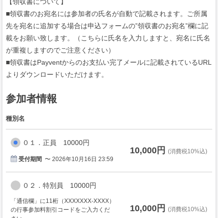
【領収書について】
■領収書のお宛名には参加者の氏名が自動で記載されます。ご所属
先を宛名に追加する場合は申込フォームの”領収書のお宛名”欄に記
載をお願い致します。（こちらに氏名を入力しますと、宛名に氏名
が重複しますのでご注意ください）
■領収書はPayventからのお支払い完了メールに記載されているURL
よりダウンロードいただけます。
参加者情報
種別名
０１．正員 10000円
10,000円
(消費税10%込)
受付期間
〜 2026年10月16日 23:59
０２．特別員 10000円
「通信欄」に11桁（XXXXXXX-XXXX）
10,000円
(消費税10%込)
の行事参加料割引コードをご入力くだ