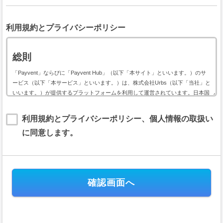
利用規約とプライバシーポリシー
総則
「Payvent」ならびに「Payvent Hub」（以下「本サイト」といいます。）のサ
ービス（以下「本サービス」といいます。）は、株式会社Urbs（以下「当社」と
いいます。）が提供するプラットフォームを利用して運営されています。日本国
内外において開催されるイベントに関して利用する本サービスは、以下のイベン
ト用サービス利用規約（以下「本規約」といいます。）に基づいて提供されま
利用規約とプライバシーポリシー、個人情報の取扱い
す。
に同意します。
本規約には、本サービスの提供条件及び当社と登録ユーザー（以下「ユーザー」
といいます。）の皆様との間の権利義務関係が定められています。本サービスの
利用に際しては、本規約の全文をお読み頂いた上で、本規約に同意頂く必要があ
ります。
第１条（規約の適用）
本規約は、当社が運営する本サイトのすべてにおいて、会員及びユーザ
ーが日本国内外において開催されるイベントの会費または支援金（以下、
「イベント会費等」といいます。）の電子決済に関して本サイトを利用す