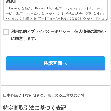
総則
「Payvent」ならびに「Payvent Hub」（以下「本サイト」といいます。）のサ
ービス（以下「本サービス」といいます。）は、株式会社Urbs（以下「当社」と
いいます。）が提供するプラットフォームを利用して運営されています。日本国
内外において開催されるイベントに関して利用する本サービスは、以下のイベン
ト用サービス利用規約（以下「本規約」といいます。）に基づいて提供されま
利用規約とプライバシーポリシー、個人情報の取扱い
す。
に同意します。
本規約には、本サービスの提供条件及び当社と登録ユーザー（以下「ユーザー」
といいます。）の皆様との間の権利義務関係が定められています。本サービスの
利用に際しては、本規約の全文をお読み頂いた上で、本規約に同意頂く必要があ
ります。
第１条（規約の適用）
本規約は、当社が運営する本サイトのすべてにおいて、会員及びユーザ
ーが日本国内外において開催されるイベントの会費または支援金（以下、
「イベント会費等」といいます。）の電子決済に関して本サイトを利用す
る場合に、当該会員と当社との間に適用されます。
本規約は、これに付随するプライバシーポリシー等の諸規定と共に重畳
日本心臓ＣＴ技術研究会、富士製薬工業株式会社
的に適用され、本規約の一部を構成します。会員及びユーザーは、本サー
ビスを利用することにより、本規約等及びプライバシーポリシーの全ての
項目に同意したこととみなされます。
特定商取引法に基づく表記
当社が当社ウェブサイト上で掲載する本サービス利用に関するルール