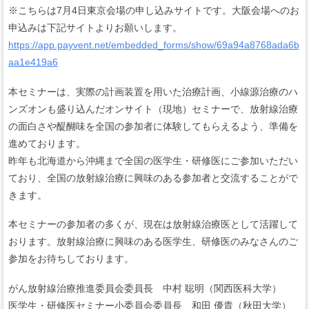
※こちらは7月4日東京会場の申し込みサイトです。大阪会場へのお
申込みは下記サイトよりお願いします。
https://app.payvent.net/embedded_forms/show/69a94a8768ada6b
aa1e419a6
本セミナーは、実際の計画装置を用いた治療計画、小線源治療のハ
ンズオンも盛り込んだオンサイト（現地）セミナーで、放射線治療
の面白さや醍醐味を全国の参加者に体験してもらえるよう、準備を
進めております。
昨年も北海道から沖縄まで全国の医学生・研修医にご参加いただい
ており、全国の放射線治療に興味のある参加者と交流することがで
きます。
本セミナーの参加者の多くが、現在は放射線治療医として活躍して
おります。放射線治療に興味のある医学生、研修医のみなさんのご
参加をお待ちしております。
がん放射線治療推進委員会委員長 中村 聡明（関西医科大学）
医学生・研修医セミナー小委員会委員長 和田 優貴（秋田大学）