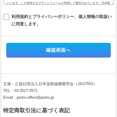
いいます。）が提供するプラットフォームを利用して運営されています。日本国
内外において開催されるイベントに関して利用する本サービスは、以下のイベン
ト用サービス利用規約（以下「本規約」といいます。）に基づいて提供されま
利用規約とプライバシーポリシー、個人情報の取扱い
す。
に同意します。
本規約には、本サービスの提供条件及び当社と登録ユーザー（以下「ユーザー」
といいます。）の皆様との間の権利義務関係が定められています。本サービスの
利用に際しては、本規約の全文をお読み頂いた上で、本規約に同意頂く必要があ
ります。
第１条（規約の適用）
本規約は、当社が運営する本サイトのすべてにおいて、会員及びユーザ
ーが日本国内外において開催されるイベントの会費または支援金（以下、
「イベント会費等」といいます。）の電子決済に関して本サイトを利用す
る場合に、当該会員と当社との間に適用されます。
本規約は、これに付随するプライバシーポリシー等の諸規定と共に重畳
主催：公益社団法人日本放射線腫瘍学会（JASTRO）
的に適用され、本規約の一部を構成します。会員及びユーザーは、本サー
ビスを利用することにより、本規約等及びプライバシーポリシーの全ての
TEL：03-3527-9971
項目に同意したこととみなされます。
Email：jastro-office@jastro.jp
当社が当社ウェブサイト上で掲載する本サービス利用に関するルール
（URL）は、本規約の一部を構成します。
特定商取引法に基づく表記
本規約の内容と、前項のルールその他の本規約外における本サービスの
説明等とが異なる場合は、本規約の規定が優先して適用されるものとしま