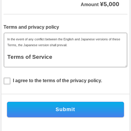
¥5,000
Amount
Terms and privacy policy
In the event of any conflict between the English and Japanese versions of these
Terms, the Japanese version shall prevail.
Terms of Service
General Rule
Service of “Payvent” and “Payvent Hub” (hereinafter referred to as “this Site”)
I agree to the terms of the privacy policy.
(hereinafter referred to as “this Service”) is operated using the platform provided
by Urbs inc. (hereinafter referred to as “we,” “us,” and “our”). This Service, which
is used for events held in Japan and abroad, is provided based on the following
Terms of Service for events (hereinafter referred to as “these Terms”).
These Terms define the providing condition of This Service and the relationship of
rights and obligations between registered users (hereinafter referred to as
“Users”) and us. To use this Service, you must agree to these Terms, after
reading the full text of these Terms.