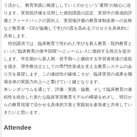
う活かし、教育実践に橋渡ししていくのかという“運用”の核心に迫
ります。実習前評価を活用した個別課題の設定、実習中の形成的評
価とフィードバックの質向上、実習後評価の教育体制改善への反映
など教育者・CEが協働して学びの質を高めるプロセスを具体的に
共有します。
特別講演では、臨床教育で培われた学びを新人教育・院内教育と
いった“臨床教育の後半段階”へとシームレスに接続する視点を提示
します。学生期から新人期・若手期へと継続する学習者発達の道筋
を描き、理学療法士としての専門性形成を支える教育システムのあ
り方を展望します。この連続性の確保こそが、臨床実習の成果を職
場全体の実践力向上へと繋げていく鍵となります。
本シンポジウムを通じて、評価・実践・協働、そして臨床教育の連
続性を統合した新たな臨床実習教育モデルの構築をめざし、明日か
らの教育現場で活かせる具体的方策と実践知を参加者と共有してい
きたいと思います。
Attendee