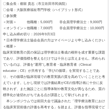
〇集会長：都留 貴志（市立吹田市民病院）
〇会場：大阪医療福祉専門学校（ハイブリット形式）
〇参加費
＜対面＞ 他職種：5,000円 非会員理学療法士：9,000円
＜オンライン＞他職種：7,000円 非会員理学療法士：10,000円
申し込み締め切り：2026年9月3日
＊日本理学療法士協会会員の方はマイページより申し込みください
＜概要＞
臨床実習教育の質の保証は理学療法士養成の根幹を成す重要な課題
であり、評価指標を整えるだけでは十分とは言えません。求められ
ているのは、評価を“運用”し教育者・臨床教育者（Clinical
educator；CE）が共有する「学びの循環」を実現することであ
り、その循環が臨床現場での教育実践の質を高めていくことだと考
えています。しかし現状では評価結果がCEの指導計画に十分に反
映されず、また施設ごとに指導体制や教育文化が異なるため、質の
標準化が途切れがちである点が課題として挙げられます。
本シンポジウムでは前回大会で議論された「理学療法教育におけ
る臨床実習前後の評価を再考する」を踏まえ、評価を指導現場でど