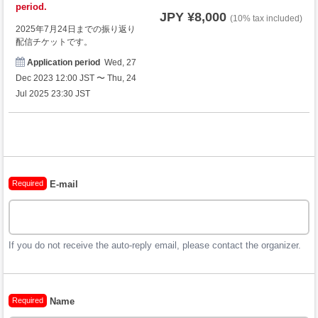
period.
JPY ¥8,000
(10% tax included)
2025年7月24日までの振り返り
配信チケットです。
Application period
Wed, 27
Dec 2023 12:00 JST 〜 Thu, 24
Jul 2025 23:30 JST
Required
E-mail
If you do not receive the auto-reply email, please contact the organizer.
Required
Name