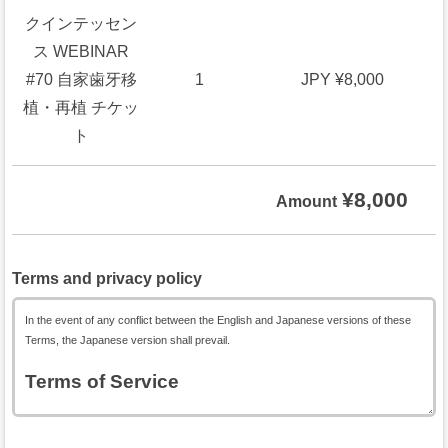
クインテッセン
ス WEBINAR
#70 自家歯牙移
1
JPY ¥8,000
植・再植 チケッ
ト
¥8,000
Amount
Terms and privacy policy
In the event of any conflict between the English and Japanese versions of these
Terms, the Japanese version shall prevail.
Terms of Service
General Rule