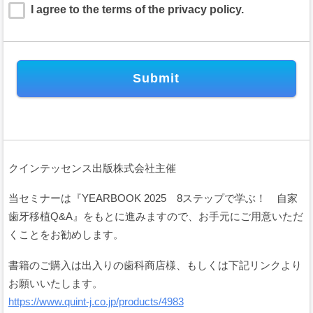
Service of “Payvent” and “Payvent Hub” (hereinafter referred to as “this Site”)
I agree to the terms of the privacy policy.
(hereinafter referred to as “this Service”) is operated using the platform provided
by Urbs inc. (hereinafter referred to as “we,” “us,” and “our”). This Service, which
is used for events held in Japan and abroad, is provided based on the following
Terms of Service for events (hereinafter referred to as “these Terms”).
These Terms define the providing condition of This Service and the relationship of
rights and obligations between registered users (hereinafter referred to as
“Users”) and us. To use this Service, you must agree to these Terms, after
reading the full text of these Terms.
Article 1 (Application of Terms)
When members and Users use this Site for electronic settlement of the
クインテッセンス出版株式会社主催
dues or support funds of events (hereinafter referred to as “Event dues”)
held in Japan and abroad, These Terms apply between the concerned
当セミナーは『YEARBOOK 2025 8ステップで学ぶ！ 自家
members and us on all this Site operated by us.
歯牙移植Q&A』をもとに進みますので、お手元にご用意いただ
These Terms are applied in a superimposed manner along with
provisions of Privacy Policy and the like provisions that accompany them
くことをお勧めします。
and form part of these Terms. By using this Service, members and Users
are deemed to have agreed to all the items of these Terms and privacy
書籍のご購入は出入りの歯科商店様、もしくは下記リンクより
policy.
お願いいたします。
The rules on the use of this Service posted on our website by us
(
https://payvent.net/
) constitute part of these Terms.
https://www.quint-j.co.jp/products/4983
When the content of these Terms is different from other descriptions of