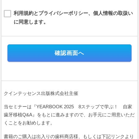
内外において開催されるイベントに関して利用する本サービスは、以下のイベン
ト用サービス利用規約（以下「本規約」といいます。）に基づいて提供されま
利用規約とプライバシーポリシー、個人情報の取扱い
す。
に同意します。
本規約には、本サービスの提供条件及び当社と登録ユーザー（以下「ユーザー」
といいます。）の皆様との間の権利義務関係が定められています。本サービスの
利用に際しては、本規約の全文をお読み頂いた上で、本規約に同意頂く必要があ
ります。
第１条（規約の適用）
本規約は、当社が運営する本サイトのすべてにおいて、会員及びユーザ
ーが日本国内外において開催されるイベントの会費または支援金（以下、
「イベント会費等」といいます。）の電子決済に関して本サイトを利用す
る場合に、当該会員と当社との間に適用されます。
本規約は、これに付随するプライバシーポリシー等の諸規定と共に重畳
クインテッセンス出版株式会社主催
的に適用され、本規約の一部を構成します。会員及びユーザーは、本サー
ビスを利用することにより、本規約等及びプライバシーポリシーの全ての
項目に同意したこととみなされます。
当セミナーは『YEARBOOK 2025 8ステップで学ぶ！ 自家
当社が当社ウェブサイト上で掲載する本サービス利用に関するルール
歯牙移植Q&A』をもとに進みますので、お手元にご用意いただ
（URL）は、本規約の一部を構成します。
くことをお勧めします。
本規約の内容と、前項のルールその他の本規約外における本サービスの
説明等とが異なる場合は、本規約の規定が優先して適用されるものとしま
書籍のご購入は出入りの歯科商店様、もしくは下記リンクより
す。