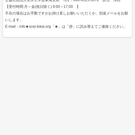
【受付時間:月～金(祝日除く) 9:00～17:00 】
不在の場合はお手数ですがお掛け直しお願いいただくか、別途メールをお願
いします。
E-mail：info★scej-tokai.org「★」は「@」に読み替えてご連絡ください。