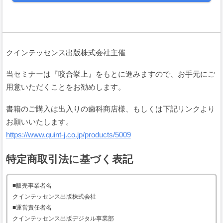
本規約は、当社が運営する本サイトのすべてにおいて、会員及びユーザ
ーが日本国内外において開催されるイベントの会費または支援金（以下、
「イベント会費等」といいます。）の電子決済に関して本サイトを利用す
る場合に、当該会員と当社との間に適用されます。
本規約は、これに付随するプライバシーポリシー等の諸規定と共に重畳
クインテッセンス出版株式会社主催
的に適用され、本規約の一部を構成します。会員及びユーザーは、本サー
ビスを利用することにより、本規約等及びプライバシーポリシーの全ての
項目に同意したこととみなされます。
当セミナーは『咬合挙上』をもとに進みますので、お手元にご
当社が当社ウェブサイト上で掲載する本サービス利用に関するルール
用意いただくことをお勧めします。
（URL）は、本規約の一部を構成します。
本規約の内容と、前項のルールその他の本規約外における本サービスの
書籍のご購入は出入りの歯科商店様、もしくは下記リンクより
説明等とが異なる場合は、本規約の規定が優先して適用されるものとしま
お願いいたします。
す。
https://www.quint-j.co.jp/products/5009
第２条（用語の定義）
「会員」とは、本規約等に同意の上、本サイトに会員登録をした法人、
特定商取引法に基づく表記
団体、個人のことをいいます。
「ユーザー」とは、本規約に同意の上、本サイトを利用する者のことを
いいます。
■販売事業者名
「主催者」とは、日本国内外でグループまたはグループ内におけるイベ
クインテッセンス出版株式会社
ントあるいはコミュニティを主催し、そのイベント会費等の支払い方法の
■運営責任者名
１つとして本サービスを利用する会員をいいます。
クインテッセンス出版デジタル事業部